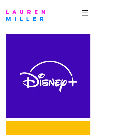
l a u r e n
m I L L E R